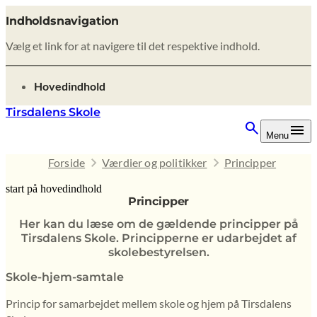
Indholdsnavigation
Vælg et link for at navigere til det respektive indhold.
gå til
Hovedindhold
Tirsdalens Skole
Menu
Forside
Værdier og politikker
Principper
start på hovedindhold
Principper
senest opdateret 9. februar 2026
Her kan du læse om de gældende principper på
Tirsdalens Skole. Principperne er udarbejdet af
skolebestyrelsen.
Skole-hjem-samtale
Princip for samarbejdet mellem skole og hjem på Tirsdalens