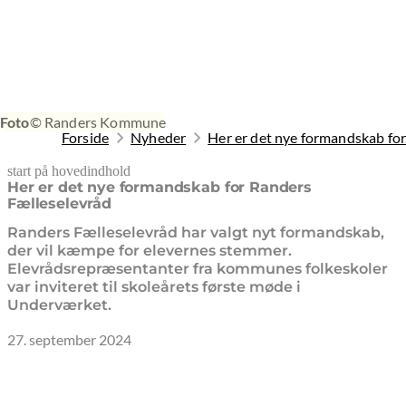
Foto
© Randers Kommune
Forside
Nyheder
Her er det nye formandskab fo
start på hovedindhold
senest opdateret 19. februar 2026
Her er det nye formandskab for Randers
Fælleselevråd
Randers Fælleselevråd har valgt nyt formandskab,
der vil kæmpe for elevernes stemmer.
Elevrådsrepræsentanter fra kommunes folkeskoler
var inviteret til skoleårets første møde i
Underværket.
27. september 2024