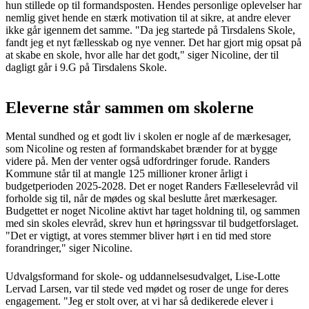
hun stillede op til formandsposten. Hendes personlige oplevelser har
nemlig givet hende en stærk motivation til at sikre, at andre elever
ikke går igennem det samme. "Da jeg startede på Tirsdalens Skole,
fandt jeg et nyt fællesskab og nye venner. Det har gjort mig opsat på
at skabe en skole, hvor alle har det godt," siger Nicoline, der til
dagligt går i 9.G på Tirsdalens Skole.
Eleverne står sammen om skolerne
Mental sundhed og et godt liv i skolen er nogle af de mærkesager,
som Nicoline og resten af formandskabet brænder for at bygge
videre på. Men der venter også udfordringer forude. Randers
Kommune står til at mangle 125 millioner kroner årligt i
budgetperioden 2025-2028. Det er noget Randers Fælleselevråd vil
forholde sig til, når de mødes og skal beslutte året mærkesager.
Budgettet er noget Nicoline aktivt har taget holdning til, og sammen
med sin skoles elevråd, skrev hun et høringssvar til budgetforslaget.
"Det er vigtigt, at vores stemmer bliver hørt i en tid med store
forandringer," siger Nicoline.
Udvalgsformand for skole- og uddannelsesudvalget, Lise-Lotte
Lervad Larsen, var til stede ved mødet og roser de unge for deres
engagement. "Jeg er stolt over, at vi har så dedikerede elever i