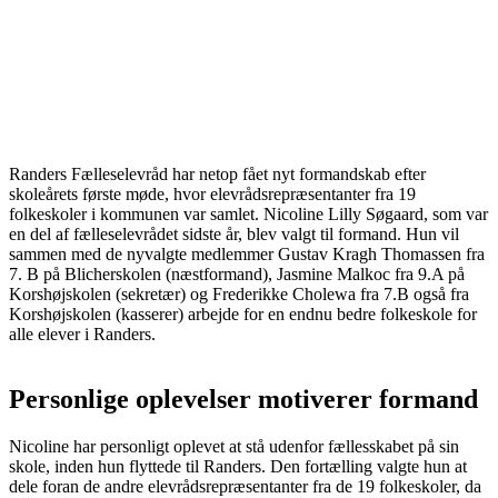
Randers Fælleselevråd har netop fået nyt formandskab efter
skoleårets første møde, hvor elevrådsrepræsentanter fra 19
folkeskoler i kommunen var samlet. Nicoline Lilly Søgaard, som var
en del af fælleselevrådet sidste år, blev valgt til formand. Hun vil
sammen med de nyvalgte medlemmer Gustav Kragh Thomassen fra
7. B på Blicherskolen (næstformand), Jasmine Malkoc fra 9.A på
Korshøjskolen (sekretær) og Frederikke Cholewa fra 7.B også fra
Korshøjskolen (kasserer) arbejde for en endnu bedre folkeskole for
alle elever i Randers.
Personlige oplevelser motiverer formand
Nicoline har personligt oplevet at stå udenfor fællesskabet på sin
skole, inden hun flyttede til Randers. Den fortælling valgte hun at
dele foran de andre elevrådsrepræsentanter fra de 19 folkeskoler, da